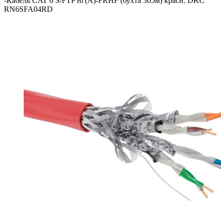
-
Кабель CAT 6 S/FTP нг(А)-FRHF (бухта 305м) красн. DKC
RN6SFA04RD