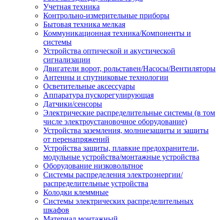
Учетная техника
Контрольно-измерительные приборы
Бытовая техника мелкая
Коммуникационная техника/Компоненты и
системы
Устройства оптической и акустической
сигнализации
Двигатели ворот, рольставен/Насосы/Вентиляторы
Антенны и спутниковые технологии
Осветительные аксессуары
Аппаратура пускорегулирующая
Датчики/сенсоры
Электрические распределительные системы (в том
числе электроустановочное оборудование)
Устройства заземления, молниезащиты и защиты
от перенапряжений
Устройства защиты, плавкие предохранители,
модульные устройства/монтажные устройства
Оборудование низковольтное
Системы распределения электроэнергии/
распределительные устройства
Колодки клеммные
Системы электрических распределительных
шкафов
Материал монтажный