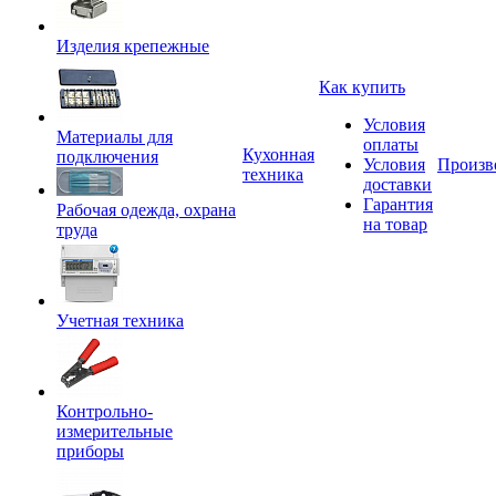
Изделия крепежные
Как купить
Условия
Материалы для
оплаты
Кухонная
подключения
Условия
Произв
техника
доставки
Гарантия
Рабочая одежда, охрана
на товар
труда
Учетная техника
Контрольно-
измерительные
приборы