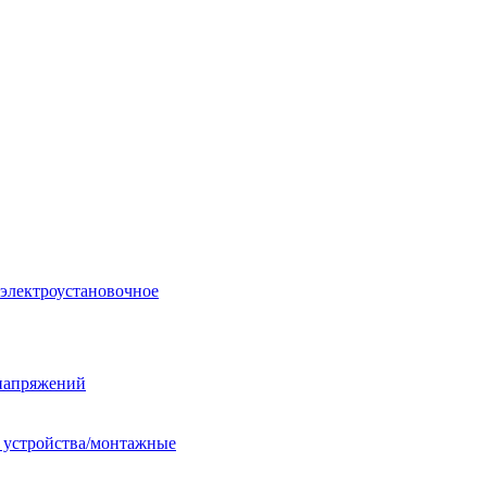
 электроустановочное
енапряжений
е устройства/монтажные