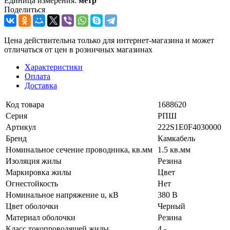
Единица измерения:
метр
Поделиться
Цена действительна только для интернет-магазина и может
отличаться от цен в розничных магазинах
Характеристики
Оплата
Доставка
Код товара
1688620
Серия
РПШ
Артикул
222S1E0F4030000
Бренд
Камкабель
Номинальное сечение проводника, кв.мм
1.5 кв.мм
Изоляция жилы
Резина
Маркировка жилы
Цвет
Огнестойкость
Нет
Номинальное напряжение u, кВ
380 В
Цвет оболочки
Черный
Материал оболочки
Резина
Класс токопроводящей жилы
4 -