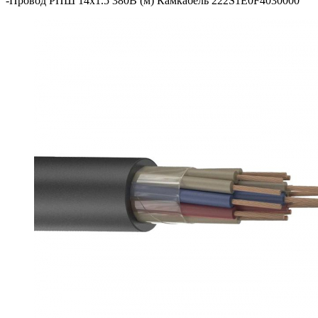
-
Провод РПШ 14х1.5 380В (м) Камкабель 222S1E0F4030000