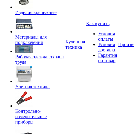
Изделия крепежные
Как купить
Условия
Материалы для
оплаты
Кухонная
подключения
Условия
Произв
техника
доставки
Гарантия
Рабочая одежда, охрана
на товар
труда
Учетная техника
Контрольно-
измерительные
приборы