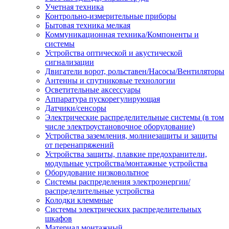
Учетная техника
Контрольно-измерительные приборы
Бытовая техника мелкая
Коммуникационная техника/Компоненты и
системы
Устройства оптической и акустической
сигнализации
Двигатели ворот, рольставен/Насосы/Вентиляторы
Антенны и спутниковые технологии
Осветительные аксессуары
Аппаратура пускорегулирующая
Датчики/сенсоры
Электрические распределительные системы (в том
числе электроустановочное оборудование)
Устройства заземления, молниезащиты и защиты
от перенапряжений
Устройства защиты, плавкие предохранители,
модульные устройства/монтажные устройства
Оборудование низковольтное
Системы распределения электроэнергии/
распределительные устройства
Колодки клеммные
Системы электрических распределительных
шкафов
Материал монтажный