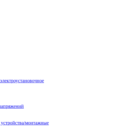
 электроустановочное
енапряжений
е устройства/монтажные