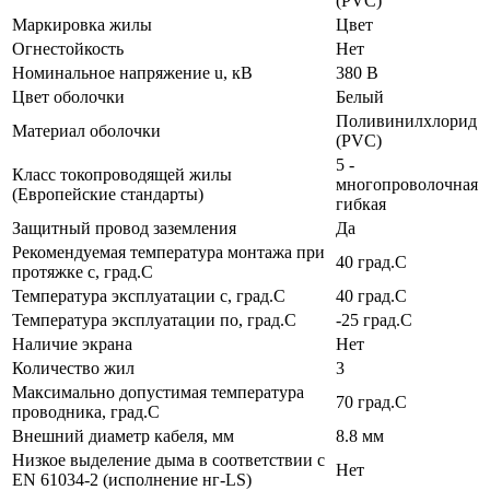
(PVC)
Маркировка жилы
Цвет
Огнестойкость
Нет
Номинальное напряжение u, кВ
380 В
Цвет оболочки
Белый
Поливинилхлорид
Материал оболочки
(PVC)
5 -
Класс токопроводящей жилы
многопроволочная
(Европейские стандарты)
гибкая
Защитный провод заземления
Да
Рекомендуемая температура монтажа при
40 град.C
протяжке с, град.C
Температура эксплуатации с, град.C
40 град.C
Температура эксплуатации по, град.C
-25 град.C
Наличие экрана
Нет
Количество жил
3
Максимально допустимая температура
70 град.C
проводника, град.C
Внешний диаметр кабеля, мм
8.8 мм
Низкое выделение дыма в соответствии с
Нет
EN 61034-2 (исполнение нг-LS)