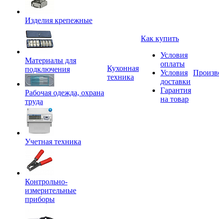
Изделия крепежные
Как купить
Условия
Материалы для
оплаты
Кухонная
подключения
Условия
Произв
техника
доставки
Гарантия
Рабочая одежда, охрана
на товар
труда
Учетная техника
Контрольно-
измерительные
приборы