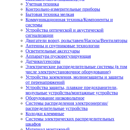
Учетная техника
Контрольно-измерительные приборы
Бытовая техника мелкая
Коммуникационная техника/Компоненты и
системы
Устройства оптической и акустической
сигнализации
Двигатели ворот, рольставен/Насосы/Вентиляторы
Антенны и спутниковые технологии
Осветительные аксессуары
Аппаратура пускорегулирующая
Датчики/сенсоры
Электрические распределительные системы (в том
числе электроустановочное оборудование)
Устройства заземления, молниезащиты и защиты
от перенапряжений
Устройства защиты, плавкие предохранители,
модульные устройства/монтажные устройства
Оборудование низковольтное
Системы распределения электроэнергии/
распределительные устройства
Колодки клеммные
Системы электрических распределительных
шкафов
Материал монтажный