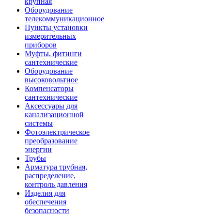
крупная
Оборудование
телекоммуникационное
Пункты установки
измерительных
приборов
Муфты, фитинги
сантехнические
Оборудование
высоковольтное
Компенсаторы
сантехнические
Аксессуары для
канализационной
системы
Фотоэлектрическое
преобразование
энергии
Трубы
Арматура трубная,
распределение,
контроль давления
Изделия для
обеспечения
безопасности