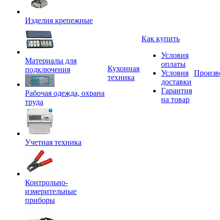
Изделия крепежные
Как купить
Условия
Материалы для
оплаты
Кухонная
подключения
Условия
Произв
техника
доставки
Гарантия
Рабочая одежда, охрана
на товар
труда
Учетная техника
Контрольно-
измерительные
приборы