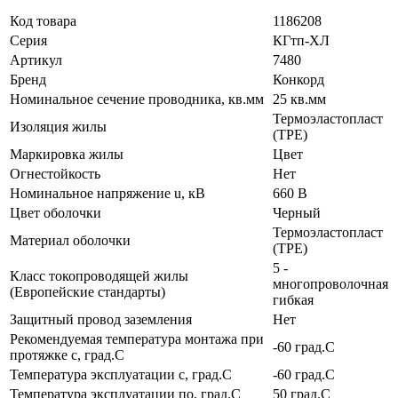
Код товара
1186208
Серия
КГтп-ХЛ
Артикул
7480
Бренд
Конкорд
Номинальное сечение проводника, кв.мм
25 кв.мм
Термоэластопласт
Изоляция жилы
(TPE)
Маркировка жилы
Цвет
Огнестойкость
Нет
Номинальное напряжение u, кВ
660 В
Цвет оболочки
Черный
Термоэластопласт
Материал оболочки
(TPE)
5 -
Класс токопроводящей жилы
многопроволочная
(Европейские стандарты)
гибкая
Защитный провод заземления
Нет
Рекомендуемая температура монтажа при
-60 град.C
протяжке с, град.C
Температура эксплуатации с, град.C
-60 град.C
Температура эксплуатации по, град.C
50 град.C