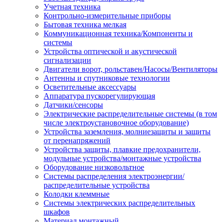
Учетная техника
Контрольно-измерительные приборы
Бытовая техника мелкая
Коммуникационная техника/Компоненты и
системы
Устройства оптической и акустической
сигнализации
Двигатели ворот, рольставен/Насосы/Вентиляторы
Антенны и спутниковые технологии
Осветительные аксессуары
Аппаратура пускорегулирующая
Датчики/сенсоры
Электрические распределительные системы (в том
числе электроустановочное оборудование)
Устройства заземления, молниезащиты и защиты
от перенапряжений
Устройства защиты, плавкие предохранители,
модульные устройства/монтажные устройства
Оборудование низковольтное
Системы распределения электроэнергии/
распределительные устройства
Колодки клеммные
Системы электрических распределительных
шкафов
Материал монтажный