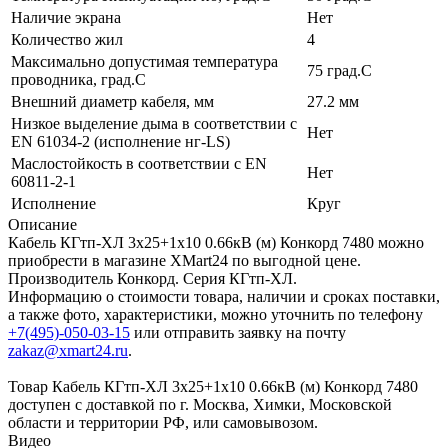
Наличие экрана
Нет
Количество жил
4
Максимально допустимая температура
75 град.C
проводника, град.C
Внешний диаметр кабеля, мм
27.2 мм
Низкое выделение дыма в соответствии с
Нет
EN 61034-2 (исполнение нг-LS)
Маслостойкость в соответствии с EN
Нет
60811-2-1
Исполнение
Круг
Описание
Кабель КГтп-ХЛ 3х25+1х10 0.66кВ (м) Конкорд 7480 можно
приобрести в магазине XMart24 по выгодной цене.
Производитель Конкорд. Серия КГтп-ХЛ.
Информацию о стоимости товара, наличии и сроках поставки,
а также фото, характеристики, можно уточнить по телефону
+7(495)-050-03-15
или отправить заявку на почту
zakaz@xmart24.ru
.
Товар Кабель КГтп-ХЛ 3х25+1х10 0.66кВ (м) Конкорд 7480
доступен с доставкой по г. Москва, Химки, Московской
области и территории РФ, или самовывозом.
Видео