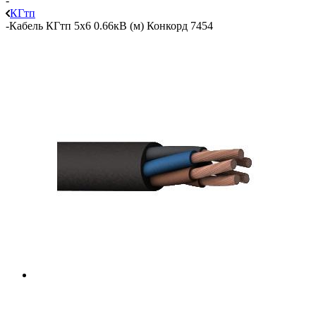
-
КГтп
-
Кабель КГтп 5х6 0.66кВ (м) Конкорд 7454