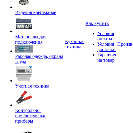
Изделия крепежные
Как купить
Условия
Материалы для
оплаты
Кухонная
подключения
Условия
Произв
техника
доставки
Гарантия
Рабочая одежда, охрана
на товар
труда
Учетная техника
Контрольно-
измерительные
приборы