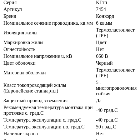
Серия
КГтп
Артикул
7454
Бренд
Конкорд
Номинальное сечение проводника, кв.мм
6 кв.мм
Термоэластопласт
Изоляция жилы
(TPE)
Маркировка жилы
Цвет
Огнестойкость
Нет
Номинальное напряжение u, кВ
660 В
Цвет оболочки
Черный
Термоэластопласт
Материал оболочки
(TPE)
5 -
Класс токопроводящей жилы
многопроволочная
(Европейские стандарты)
гибкая
Защитный провод заземления
Да
Рекомендуемая температура монтажа при
-40 град.C
протяжке с, град.C
Температура эксплуатации с, град.C
-40 град.C
Температура эксплуатации по, град.C
50 град.C
Наличие экрана
Нет