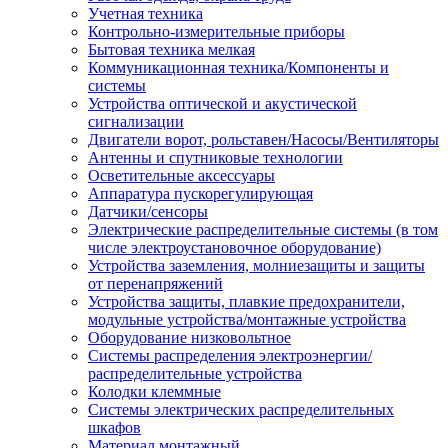
Учетная техника
Контрольно-измерительные приборы
Бытовая техника мелкая
Коммуникационная техника/Компоненты и
системы
Устройства оптической и акустической
сигнализации
Двигатели ворот, рольставен/Насосы/Вентиляторы
Антенны и спутниковые технологии
Осветительные аксессуары
Аппаратура пускорегулирующая
Датчики/сенсоры
Электрические распределительные системы (в том
числе электроустановочное оборудование)
Устройства заземления, молниезащиты и защиты
от перенапряжений
Устройства защиты, плавкие предохранители,
модульные устройства/монтажные устройства
Оборудование низковольтное
Системы распределения электроэнергии/
распределительные устройства
Колодки клеммные
Системы электрических распределительных
шкафов
Материал монтажный