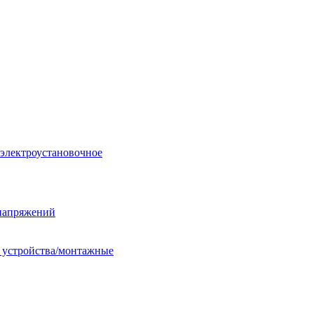
 электроустановочное
енапряжений
е устройства/монтажные