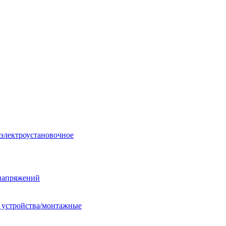
 электроустановочное
енапряжений
е устройства/монтажные