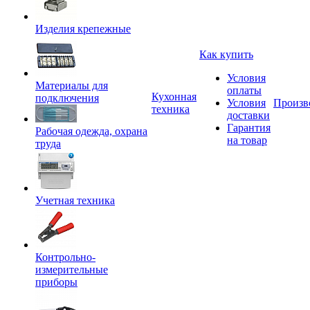
Изделия крепежные
Как купить
Условия
Материалы для
оплаты
Кухонная
подключения
Условия
Произв
техника
доставки
Гарантия
Рабочая одежда, охрана
на товар
труда
Учетная техника
Контрольно-
измерительные
приборы