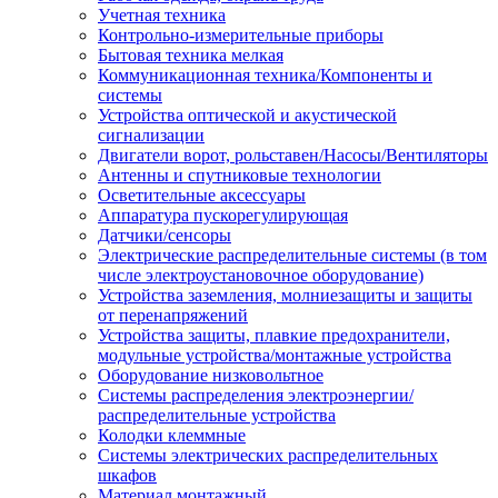
Учетная техника
Контрольно-измерительные приборы
Бытовая техника мелкая
Коммуникационная техника/Компоненты и
системы
Устройства оптической и акустической
сигнализации
Двигатели ворот, рольставен/Насосы/Вентиляторы
Антенны и спутниковые технологии
Осветительные аксессуары
Аппаратура пускорегулирующая
Датчики/сенсоры
Электрические распределительные системы (в том
числе электроустановочное оборудование)
Устройства заземления, молниезащиты и защиты
от перенапряжений
Устройства защиты, плавкие предохранители,
модульные устройства/монтажные устройства
Оборудование низковольтное
Системы распределения электроэнергии/
распределительные устройства
Колодки клеммные
Системы электрических распределительных
шкафов
Материал монтажный