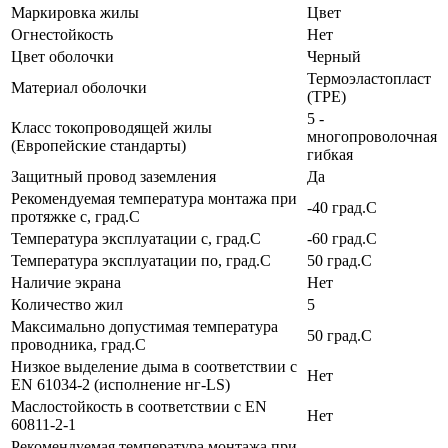
Маркировка жилы
Цвет
Огнестойкость
Нет
Цвет оболочки
Черный
Термоэластопласт
Материал оболочки
(TPE)
5 -
Класс токопроводящей жилы
многопроволочная
(Европейские стандарты)
гибкая
Защитный провод заземления
Да
Рекомендуемая температура монтажа при
-40 град.C
протяжке с, град.C
Температура эксплуатации с, град.C
-60 град.C
Температура эксплуатации по, град.C
50 град.C
Наличие экрана
Нет
Количество жил
5
Максимально допустимая температура
50 град.C
проводника, град.C
Низкое выделение дыма в соответствии с
Нет
EN 61034-2 (исполнение нг-LS)
Маслостойкость в соответствии с EN
Нет
60811-2-1
Рекомендуемая температура монтажа при