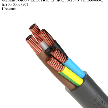
-
Кабель TOKOV ELECTRIC КГтп-ХЛ 5х25 (N PE) 380/660-2
(м) 00-00027201
Новинка