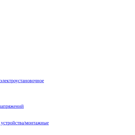
 электроустановочное
енапряжений
е устройства/монтажные