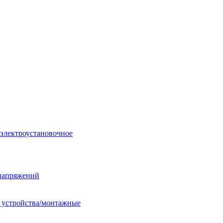
 электроустановочное
енапряжений
е устройства/монтажные