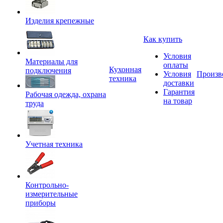
Изделия крепежные
Как купить
Условия
Материалы для
оплаты
Кухонная
подключения
Условия
Произв
техника
доставки
Гарантия
Рабочая одежда, охрана
на товар
труда
Учетная техника
Контрольно-
измерительные
приборы