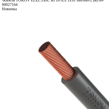
-
Кабель TOKOV ELECTRIC КГтп-ХЛ 1х10 380/660-2 (м) 00-
00027164
Новинка