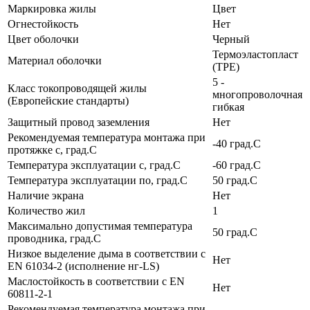
Маркировка жилы
Цвет
Огнестойкость
Нет
Цвет оболочки
Черный
Термоэластопласт
Материал оболочки
(TPE)
5 -
Класс токопроводящей жилы
многопроволочная
(Европейские стандарты)
гибкая
Защитный провод заземления
Нет
Рекомендуемая температура монтажа при
-40 град.C
протяжке с, град.C
Температура эксплуатации с, град.C
-60 град.C
Температура эксплуатации по, град.C
50 град.C
Наличие экрана
Нет
Количество жил
1
Максимально допустимая температура
50 град.C
проводника, град.C
Низкое выделение дыма в соответствии с
Нет
EN 61034-2 (исполнение нг-LS)
Маслостойкость в соответствии с EN
Нет
60811-2-1
Рекомендуемая температура монтажа при