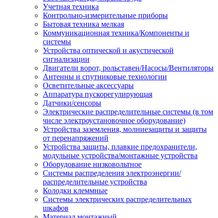
Учетная техника
Контрольно-измерительные приборы
Бытовая техника мелкая
Коммуникационная техника/Компоненты и
системы
Устройства оптической и акустической
сигнализации
Двигатели ворот, рольставен/Насосы/Вентиляторы
Антенны и спутниковые технологии
Осветительные аксессуары
Аппаратура пускорегулирующая
Датчики/сенсоры
Электрические распределительные системы (в том
числе электроустановочное оборудование)
Устройства заземления, молниезащиты и защиты
от перенапряжений
Устройства защиты, плавкие предохранители,
модульные устройства/монтажные устройства
Оборудование низковольтное
Системы распределения электроэнергии/
распределительные устройства
Колодки клеммные
Системы электрических распределительных
шкафов
Материал монтажный