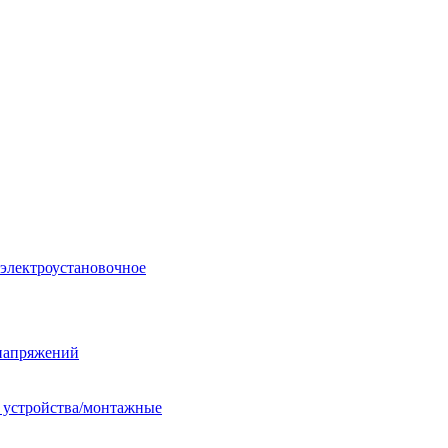
 электроустановочное
енапряжений
е устройства/монтажные