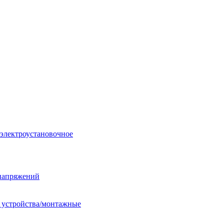
 электроустановочное
енапряжений
е устройства/монтажные