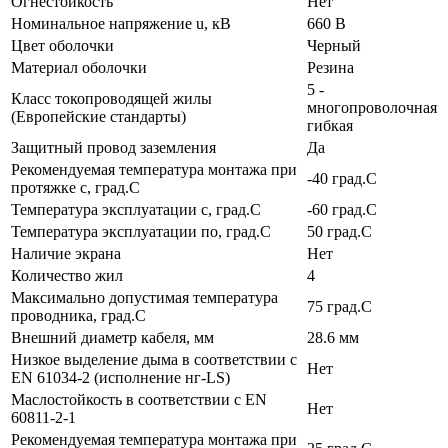
Огнестойкость
Нет
Номинальное напряжение u, кВ
660 В
Цвет оболочки
Черный
Материал оболочки
Резина
5 -
Класс токопроводящей жилы
многопроволочная
(Европейские стандарты)
гибкая
Защитный провод заземления
Да
Рекомендуемая температура монтажа при
-40 град.C
протяжке с, град.C
Температура эксплуатации с, град.C
-60 град.C
Температура эксплуатации по, град.C
50 град.C
Наличие экрана
Нет
Количество жил
4
Максимально допустимая температура
75 град.C
проводника, град.C
Внешний диаметр кабеля, мм
28.6 мм
Низкое выделение дыма в соответствии с
Нет
EN 61034-2 (исполнение нг-LS)
Маслостойкость в соответствии с EN
Нет
60811-2-1
Рекомендуемая температура монтажа при