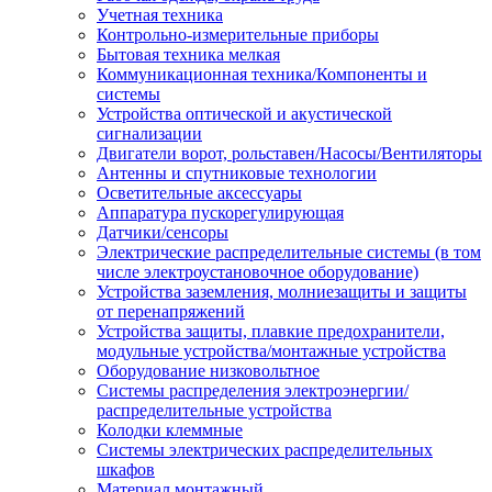
Учетная техника
Контрольно-измерительные приборы
Бытовая техника мелкая
Коммуникационная техника/Компоненты и
системы
Устройства оптической и акустической
сигнализации
Двигатели ворот, рольставен/Насосы/Вентиляторы
Антенны и спутниковые технологии
Осветительные аксессуары
Аппаратура пускорегулирующая
Датчики/сенсоры
Электрические распределительные системы (в том
числе электроустановочное оборудование)
Устройства заземления, молниезащиты и защиты
от перенапряжений
Устройства защиты, плавкие предохранители,
модульные устройства/монтажные устройства
Оборудование низковольтное
Системы распределения электроэнергии/
распределительные устройства
Колодки клеммные
Системы электрических распределительных
шкафов
Материал монтажный