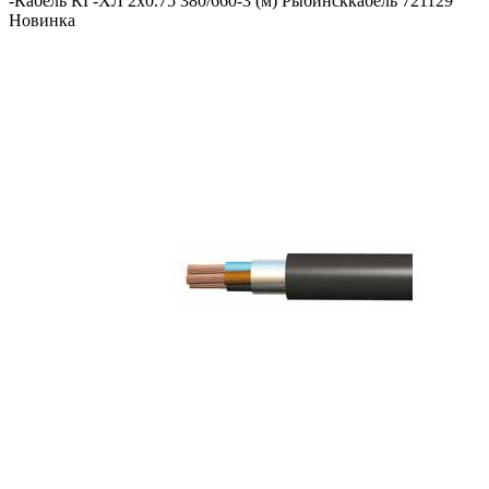
-
Кабель КГ-ХЛ 2х0.75 380/660-3 (м) Рыбинсккабель 721129
Новинка