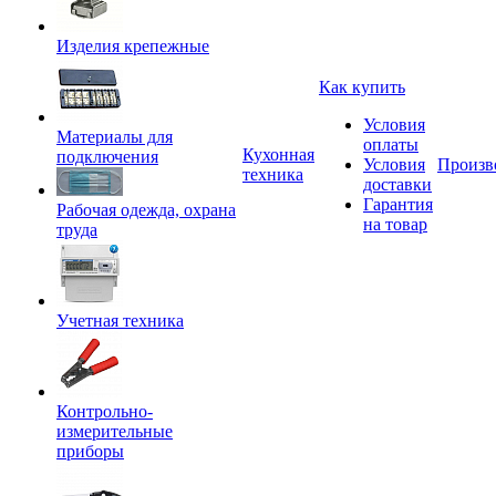
Изделия крепежные
Как купить
Условия
Материалы для
оплаты
Кухонная
подключения
Условия
Произв
техника
доставки
Гарантия
Рабочая одежда, охрана
на товар
труда
Учетная техника
Контрольно-
измерительные
приборы