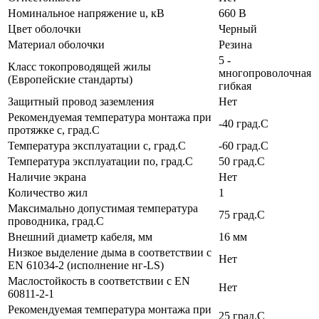
Номинальное напряжение u, кВ
660 В
Цвет оболочки
Черный
Материал оболочки
Резина
5 -
Класс токопроводящей жилы
многопроволочная
(Европейские стандарты)
гибкая
Защитный провод заземления
Нет
Рекомендуемая температура монтажа при
-40 град.C
протяжке с, град.C
Температура эксплуатации с, град.C
-60 град.C
Температура эксплуатации по, град.C
50 град.C
Наличие экрана
Нет
Количество жил
1
Максимально допустимая температура
75 град.C
проводника, град.C
Внешний диаметр кабеля, мм
16 мм
Низкое выделение дыма в соответствии с
Нет
EN 61034-2 (исполнение нг-LS)
Маслостойкость в соответствии с EN
Нет
60811-2-1
Рекомендуемая температура монтажа при
25 град.C