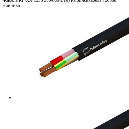
-
Кабель КГ-ХЛ 1х35 380/660-2 (м) Рыбинсккабель 720568
Новинка