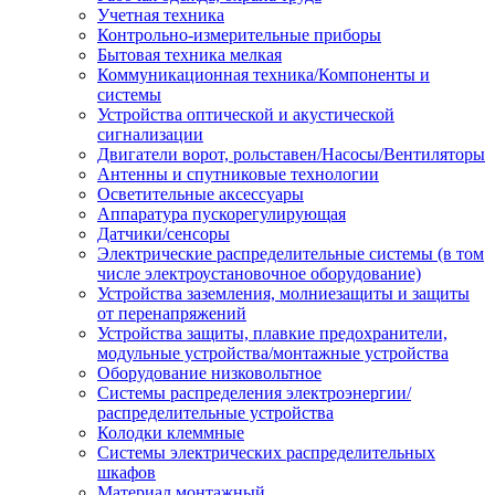
Учетная техника
Контрольно-измерительные приборы
Бытовая техника мелкая
Коммуникационная техника/Компоненты и
системы
Устройства оптической и акустической
сигнализации
Двигатели ворот, рольставен/Насосы/Вентиляторы
Антенны и спутниковые технологии
Осветительные аксессуары
Аппаратура пускорегулирующая
Датчики/сенсоры
Электрические распределительные системы (в том
числе электроустановочное оборудование)
Устройства заземления, молниезащиты и защиты
от перенапряжений
Устройства защиты, плавкие предохранители,
модульные устройства/монтажные устройства
Оборудование низковольтное
Системы распределения электроэнергии/
распределительные устройства
Колодки клеммные
Системы электрических распределительных
шкафов
Материал монтажный