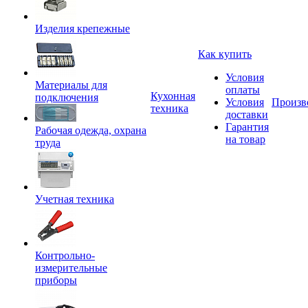
Изделия крепежные
Как купить
Условия
Материалы для
оплаты
Кухонная
подключения
Условия
Произв
техника
доставки
Гарантия
Рабочая одежда, охрана
на товар
труда
Учетная техника
Контрольно-
измерительные
приборы