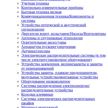
Учетная техника
Контрольно-измерительные приборы
Бытовая техника мелкая
Коммуникационная техника/Компоненты и
системы
Устройства оптической и акустической
сигнализации
Двигатели ворот, рольставен/Насосы/Вентиляторы
Антенны и спутниковые технологии
Осветительные аксессуары
Аппаратура пускорегулирующая
Датчики/сенсоры
Электрические распределительные системы (в том
числе электроустановочное оборудование)
Устройства заземления, молниезащиты и защиты
от перенапряжений
Устройства защиты, плавкие предохранители,
модульные устройства/монтажные устройства
Оборудование низковольтное
Системы распределения электроэнергии/
распределительные устройства
Колодки клеммные
Системы электрических распределительных
шкафов
Материал монтажный