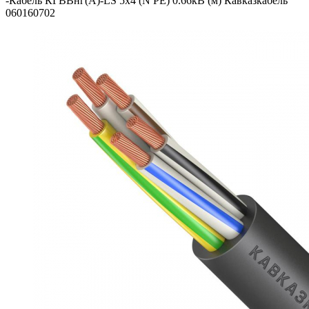
-
Кабель КГВВнг(А)-LS 5х4 (N PE) 0.66кВ (м) Кавказкабель
060160702