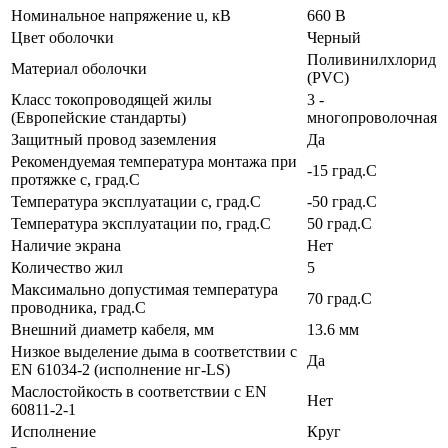
Номинальное напряжение u, кВ
660 В
Цвет оболочки
Черный
Поливинилхлорид
Материал оболочки
(PVC)
Класс токопроводящей жилы
3 -
(Европейские стандарты)
многопроволочная
Защитный провод заземления
Да
Рекомендуемая температура монтажа при
-15 град.C
протяжке с, град.C
Температура эксплуатации с, град.C
-50 град.C
Температура эксплуатации по, град.C
50 град.C
Наличие экрана
Нет
Количество жил
5
Максимально допустимая температура
70 град.C
проводника, град.C
Внешний диаметр кабеля, мм
13.6 мм
Низкое выделение дыма в соответствии с
Да
EN 61034-2 (исполнение нг-LS)
Маслостойкость в соответствии с EN
Нет
60811-2-1
Исполнение
Круг