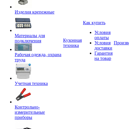
Изделия крепежные
Как купить
Условия
Материалы для
оплаты
Кухонная
подключения
Условия
Произв
техника
доставки
Гарантия
Рабочая одежда, охрана
на товар
труда
Учетная техника
Контрольно-
измерительные
приборы