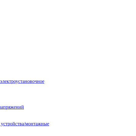
 электроустановочное
енапряжений
е устройства/монтажные