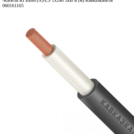
-
Кабель КГВВнг(А)-LS 1х240 1кВ Б (м) Кавказкабель
060161165