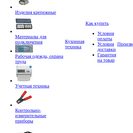
Изделия крепежные
Как купить
Условия
Материалы для
оплаты
Кухонная
подключения
Условия
Произв
техника
доставки
Гарантия
Рабочая одежда, охрана
на товар
труда
Учетная техника
Контрольно-
измерительные
приборы