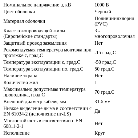
Номинальное напряжение u, кВ
1000 В
Цвет оболочки
Черный
Поливинилхлорид
Материал оболочки
(PVC)
Класс токопроводящей жилы
3 -
(Европейские стандарты)
многопроволочная
Защитный провод заземления
Нет
Рекомендуемая температура монтажа при
-15 град.C
протяжке с, град.C
Температура эксплуатации с, град.C
-50 град.C
Температура эксплуатации по, град.C
50 град.C
Наличие экрана
Нет
Количество жил
1
Максимально допустимая температура
70 град.C
проводника, град.C
Внешний диаметр кабеля, мм
31.6 мм
Низкое выделение дыма в соответствии с
Да
EN 61034-2 (исполнение нг-LS)
Маслостойкость в соответствии с EN
Нет
60811-2-1
Исполнение
Круг