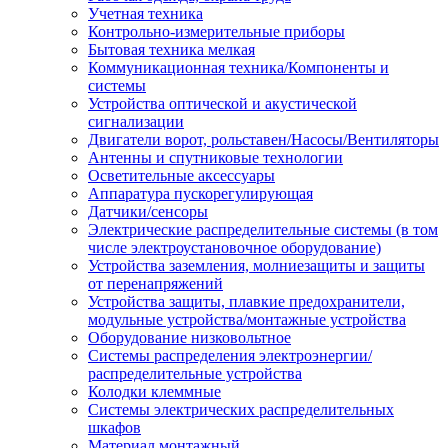
Учетная техника
Контрольно-измерительные приборы
Бытовая техника мелкая
Коммуникационная техника/Компоненты и
системы
Устройства оптической и акустической
сигнализации
Двигатели ворот, рольставен/Насосы/Вентиляторы
Антенны и спутниковые технологии
Осветительные аксессуары
Аппаратура пускорегулирующая
Датчики/сенсоры
Электрические распределительные системы (в том
числе электроустановочное оборудование)
Устройства заземления, молниезащиты и защиты
от перенапряжений
Устройства защиты, плавкие предохранители,
модульные устройства/монтажные устройства
Оборудование низковольтное
Системы распределения электроэнергии/
распределительные устройства
Колодки клеммные
Системы электрических распределительных
шкафов
Материал монтажный