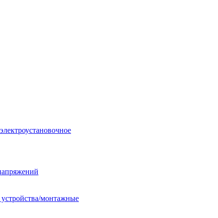
 электроустановочное
енапряжений
е устройства/монтажные