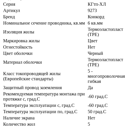
Серия
КГтп-ХЛ
Артикул
9273
Бренд
Конкорд
Номинальное сечение проводника, кв.мм
6 кв.мм
Термоэластопласт
Изоляция жилы
(TPE)
Маркировка жилы
Цвет
Огнестойкость
Нет
Цвет оболочки
Черный
Термоэластопласт
Материал оболочки
(TPE)
5 -
Класс токопроводящей жилы
многопроволочная
(Европейские стандарты)
гибкая
Защитный провод заземления
Да
Рекомендуемая температура монтажа при
-60 град.C
протяжке с, град.C
Температура эксплуатации с, град.C
-60 град.C
Температура эксплуатации по, град.C
50 град.C
Наличие экрана
Нет
Количество жил
5