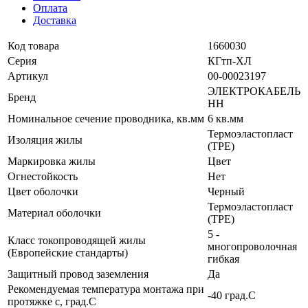
Оплата
Доставка
Код товара
1660030
Серия
КГтп-ХЛ
Артикул
00-00023197
ЭЛЕКТРОКАБЕЛЬ
Бренд
НН
Номинальное сечение проводника, кв.мм
6 кв.мм
Термоэластопласт
Изоляция жилы
(TPE)
Маркировка жилы
Цвет
Огнестойкость
Нет
Цвет оболочки
Черный
Термоэластопласт
Материал оболочки
(TPE)
5 -
Класс токопроводящей жилы
многопроволочная
(Европейские стандарты)
гибкая
Защитный провод заземления
Да
Рекомендуемая температура монтажа при
-40 град.C
протяжке с, град.C