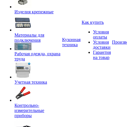
Изделия крепежные
Как купить
Условия
Материалы для
оплаты
Кухонная
подключения
Условия
Произв
техника
доставки
Гарантия
Рабочая одежда, охрана
на товар
труда
Учетная техника
Контрольно-
измерительные
приборы