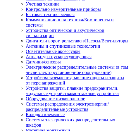
Учетная техника
Контрольно-измерительные приборы
Бытовая техника мелкая
Коммуникационная техника/Компоненты и
системы
Устройства оптической и акустической
сигнализации
Двигатели ворот, рольставен/Насосы/Вентиляторы
Антенны и спутниковые технологии
Осветительные аксессуары
Аппаратура пускорегулирующая
Датчики/сенсоры
Электрические распределительные системы (в том
числе электроустановочное оборудование)
Устройства заземления, молниезащиты и защиты
от перенапряжений
Устройства защиты, плавкие предохранители,
модульные устройства/монтажные устройства
Оборудование низковольтное
Системы распределения электроэнергии/
распределительные устройства
Колодки клеммные
Системы электрических распределительных
шкафов
Материал монтажный