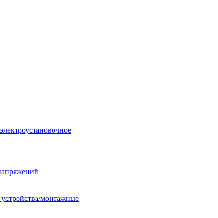
 электроустановочное
енапряжений
е устройства/монтажные