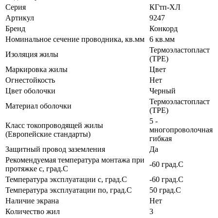
Серия
КГтп-ХЛ
Артикул
9247
Бренд
Конкорд
Номинальное сечение проводника, кв.мм
6 кв.мм
Термоэластопласт
Изоляция жилы
(TPE)
Маркировка жилы
Цвет
Огнестойкость
Нет
Цвет оболочки
Черный
Термоэластопласт
Материал оболочки
(TPE)
5 -
Класс токопроводящей жилы
многопроволочная
(Европейские стандарты)
гибкая
Защитный провод заземления
Да
Рекомендуемая температура монтажа при
-60 град.C
протяжке с, град.C
Температура эксплуатации с, град.C
-60 град.C
Температура эксплуатации по, град.C
50 град.C
Наличие экрана
Нет
Количество жил
3