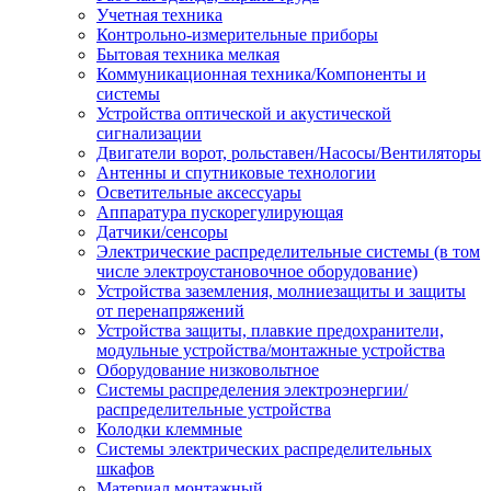
Учетная техника
Контрольно-измерительные приборы
Бытовая техника мелкая
Коммуникационная техника/Компоненты и
системы
Устройства оптической и акустической
сигнализации
Двигатели ворот, рольставен/Насосы/Вентиляторы
Антенны и спутниковые технологии
Осветительные аксессуары
Аппаратура пускорегулирующая
Датчики/сенсоры
Электрические распределительные системы (в том
числе электроустановочное оборудование)
Устройства заземления, молниезащиты и защиты
от перенапряжений
Устройства защиты, плавкие предохранители,
модульные устройства/монтажные устройства
Оборудование низковольтное
Системы распределения электроэнергии/
распределительные устройства
Колодки клеммные
Системы электрических распределительных
шкафов
Материал монтажный