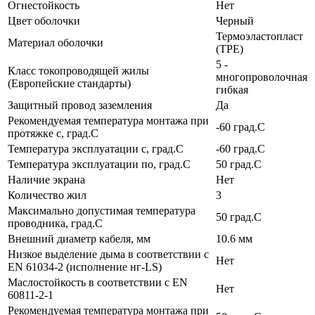
Огнестойкость
Нет
Цвет оболочки
Черный
Термоэластопласт
Материал оболочки
(TPE)
5 -
Класс токопроводящей жилы
многопроволочная
(Европейские стандарты)
гибкая
Защитный провод заземления
Да
Рекомендуемая температура монтажа при
-60 град.C
протяжке с, град.C
Температура эксплуатации с, град.C
-60 град.C
Температура эксплуатации по, град.C
50 град.C
Наличие экрана
Нет
Количество жил
3
Максимально допустимая температура
50 град.C
проводника, град.C
Внешний диаметр кабеля, мм
10.6 мм
Низкое выделение дыма в соответствии с
Нет
EN 61034-2 (исполнение нг-LS)
Маслостойкость в соответствии с EN
Нет
60811-2-1
Рекомендуемая температура монтажа при