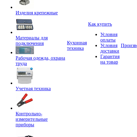
Изделия крепежные
Как купить
Условия
Материалы для
оплаты
Кухонная
подключения
Условия
Произв
техника
доставки
Гарантия
Рабочая одежда, охрана
на товар
труда
Учетная техника
Контрольно-
измерительные
приборы