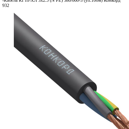
-
Кабель КГтп-ХЛ 3х2.5 (N PE) 380/660-3 (уп.100м) Конкорд
932