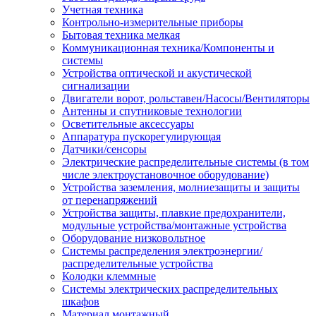
Учетная техника
Контрольно-измерительные приборы
Бытовая техника мелкая
Коммуникационная техника/Компоненты и
системы
Устройства оптической и акустической
сигнализации
Двигатели ворот, рольставен/Насосы/Вентиляторы
Антенны и спутниковые технологии
Осветительные аксессуары
Аппаратура пускорегулирующая
Датчики/сенсоры
Электрические распределительные системы (в том
числе электроустановочное оборудование)
Устройства заземления, молниезащиты и защиты
от перенапряжений
Устройства защиты, плавкие предохранители,
модульные устройства/монтажные устройства
Оборудование низковольтное
Системы распределения электроэнергии/
распределительные устройства
Колодки клеммные
Системы электрических распределительных
шкафов
Материал монтажный