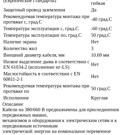
(Европейские стандарты)
гибкая
Защитный провод заземления
Да
Рекомендуемая температура монтажа при
-40 град.C
протяжке с, град.C
Температура эксплуатации с, град.C
-60 град.C
Температура эксплуатации по, град.C
50 град.C
Наличие экрана
Нет
Количество жил
3
Внешний диаметр кабеля, мм
10.69 мм
Низкое выделение дыма в соответствии с
Нет
EN 61034-2 (исполнение нг-LS)
Маслостойкость в соответствии с EN
Нет
60811-2-1
Рекомендуемая температура монтажа при
50 град.C
протяжке по
Исполнение
Круглая
Описание
Кабели на 380/660 В предназначены для присоединения
передвижных машин,
механизмов и оборудования к электрическим сетям и к
передвижным источникам
электрической энергии на номинальное переменное