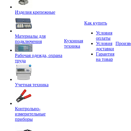
Изделия крепежные
Как купить
Условия
Материалы для
оплаты
Кухонная
подключения
Условия
Произв
техника
доставки
Гарантия
Рабочая одежда, охрана
на товар
труда
Учетная техника
Контрольно-
измерительные
приборы