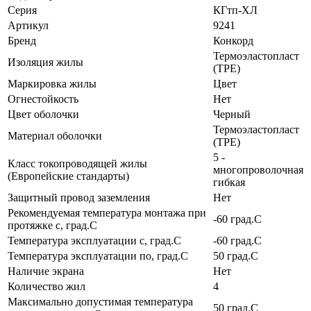
Серия
КГтп-ХЛ
Артикул
9241
Бренд
Конкорд
Термоэластопласт
Изоляция жилы
(TPE)
Маркировка жилы
Цвет
Огнестойкость
Нет
Цвет оболочки
Черный
Термоэластопласт
Материал оболочки
(TPE)
5 -
Класс токопроводящей жилы
многопроволочная
(Европейские стандарты)
гибкая
Защитный провод заземления
Нет
Рекомендуемая температура монтажа при
-60 град.C
протяжке с, град.C
Температура эксплуатации с, град.C
-60 град.C
Температура эксплуатации по, град.C
50 град.C
Наличие экрана
Нет
Количество жил
4
Максимально допустимая температура
50 град.C