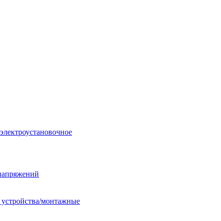
 электроустановочное
енапряжений
е устройства/монтажные