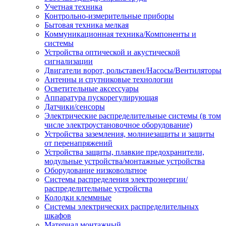
Учетная техника
Контрольно-измерительные приборы
Бытовая техника мелкая
Коммуникационная техника/Компоненты и
системы
Устройства оптической и акустической
сигнализации
Двигатели ворот, рольставен/Насосы/Вентиляторы
Антенны и спутниковые технологии
Осветительные аксессуары
Аппаратура пускорегулирующая
Датчики/сенсоры
Электрические распределительные системы (в том
числе электроустановочное оборудование)
Устройства заземления, молниезащиты и защиты
от перенапряжений
Устройства защиты, плавкие предохранители,
модульные устройства/монтажные устройства
Оборудование низковольтное
Системы распределения электроэнергии/
распределительные устройства
Колодки клеммные
Системы электрических распределительных
шкафов
Материал монтажный