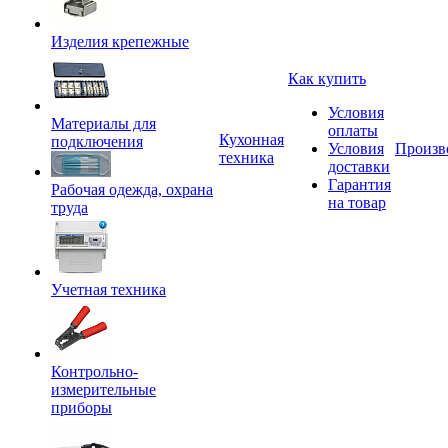
Изделия крепежные
Как купить
Условия
Материалы для
оплаты
Кухонная
подключения
Условия
Произв
техника
доставки
Гарантия
Рабочая одежда, охрана
на товар
труда
Учетная техника
Контрольно-
измерительные
приборы