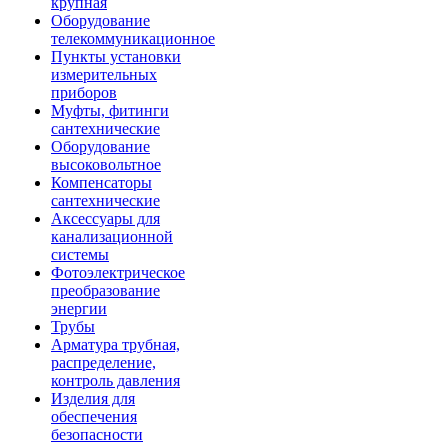
крупная
Оборудование
телекоммуникационное
Пункты установки
измерительных
приборов
Муфты, фитинги
сантехнические
Оборудование
высоковольтное
Компенсаторы
сантехнические
Аксессуары для
канализационной
системы
Фотоэлектрическое
преобразование
энергии
Трубы
Арматура трубная,
распределение,
контроль давления
Изделия для
обеспечения
безопасности