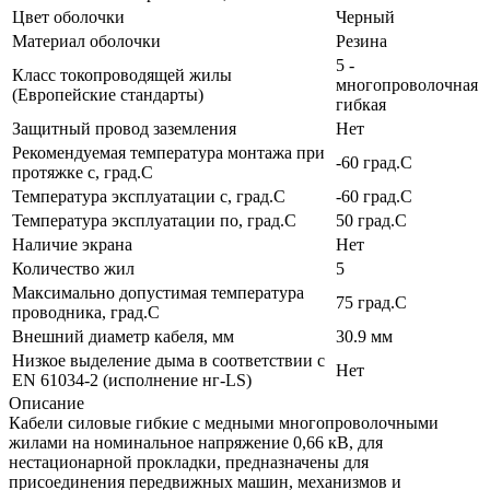
Цвет оболочки
Черный
Материал оболочки
Резина
5 -
Класс токопроводящей жилы
многопроволочная
(Европейские стандарты)
гибкая
Защитный провод заземления
Нет
Рекомендуемая температура монтажа при
-60 град.C
протяжке с, град.C
Температура эксплуатации с, град.C
-60 град.C
Температура эксплуатации по, град.C
50 град.C
Наличие экрана
Нет
Количество жил
5
Максимально допустимая температура
75 град.C
проводника, град.C
Внешний диаметр кабеля, мм
30.9 мм
Низкое выделение дыма в соответствии с
Нет
EN 61034-2 (исполнение нг-LS)
Описание
Кабели силовые гибкие с медными многопроволочными
жилами на номинальное напряжение 0,66 кВ, для
нестационарной прокладки, предназначены для
присоединения передвижных машин, механизмов и