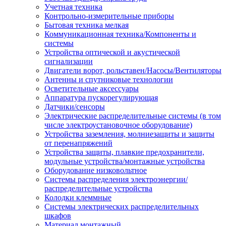
Учетная техника
Контрольно-измерительные приборы
Бытовая техника мелкая
Коммуникационная техника/Компоненты и
системы
Устройства оптической и акустической
сигнализации
Двигатели ворот, рольставен/Насосы/Вентиляторы
Антенны и спутниковые технологии
Осветительные аксессуары
Аппаратура пускорегулирующая
Датчики/сенсоры
Электрические распределительные системы (в том
числе электроустановочное оборудование)
Устройства заземления, молниезащиты и защиты
от перенапряжений
Устройства защиты, плавкие предохранители,
модульные устройства/монтажные устройства
Оборудование низковольтное
Системы распределения электроэнергии/
распределительные устройства
Колодки клеммные
Системы электрических распределительных
шкафов
Материал монтажный