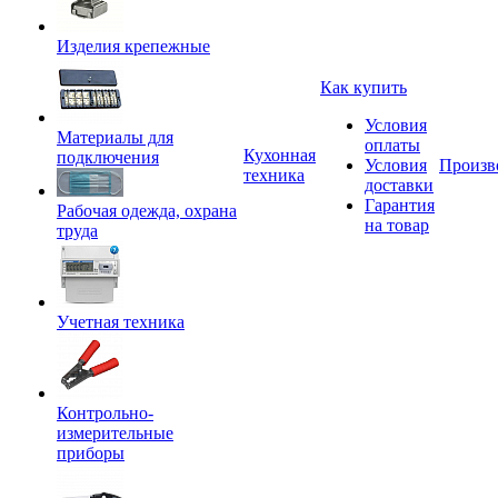
Изделия крепежные
Как купить
Условия
Материалы для
оплаты
Кухонная
подключения
Условия
Произв
техника
доставки
Гарантия
Рабочая одежда, охрана
на товар
труда
Учетная техника
Контрольно-
измерительные
приборы