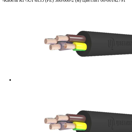
-
Кабель КГ-ХЛ 4х35 (PE) 380/660-2 (м) Цветлит 00-00142791