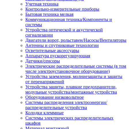
Учетная техника
Контрольно-измерительные приборы
Бытовая техника мелкая
Коммуникационная техника/Компоненты и
системы
Устройства оптической и акустической
сигнализации
Двигатели ворот, рольставен/Насосы/Вентиляторы
Антенны и спутниковые технологии
Осветительные аксессуары
Аппаратура пускорегулирующая
Датчики/сенсоры
Электрические распределительные системы (в том
числе электроустановочное оборудование)
Устройства заземления, молниезащиты и защиты
от перенапряжений
Устройства защиты, плавкие предохранители,
модульные устройства/монтажные устройства
Оборудование низковольтное
Системы распределения электроэнергии/
распределительные устройства
Колодки клеммные
Системы электрических распределительных
шкафов
Материал монтажный