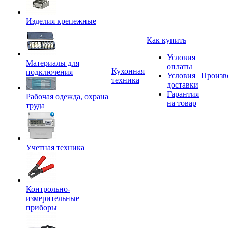
Изделия крепежные
Как купить
Условия
Материалы для
оплаты
Кухонная
подключения
Условия
Произв
техника
доставки
Гарантия
Рабочая одежда, охрана
на товар
труда
Учетная техника
Контрольно-
измерительные
приборы