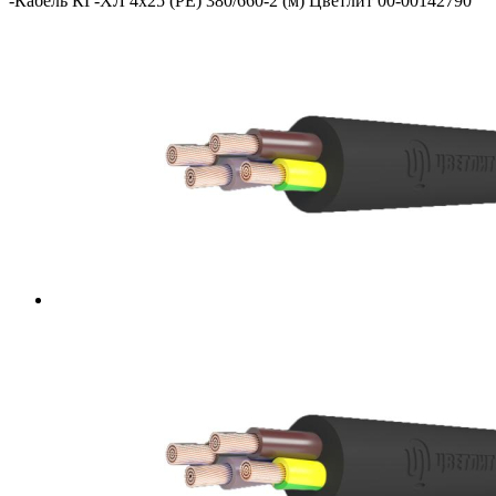
-
Кабель КГ-ХЛ 4х25 (PE) 380/660-2 (м) Цветлит 00-00142790