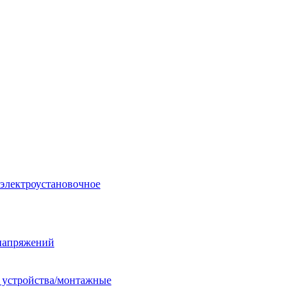
 электроустановочное
енапряжений
е устройства/монтажные