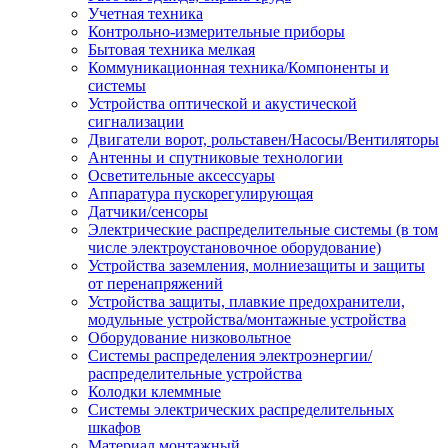
Учетная техника
Контрольно-измерительные приборы
Бытовая техника мелкая
Коммуникационная техника/Компоненты и
системы
Устройства оптической и акустической
сигнализации
Двигатели ворот, рольставен/Насосы/Вентиляторы
Антенны и спутниковые технологии
Осветительные аксессуары
Аппаратура пускорегулирующая
Датчики/сенсоры
Электрические распределительные системы (в том
числе электроустановочное оборудование)
Устройства заземления, молниезащиты и защиты
от перенапряжений
Устройства защиты, плавкие предохранители,
модульные устройства/монтажные устройства
Оборудование низковольтное
Системы распределения электроэнергии/
распределительные устройства
Колодки клеммные
Системы электрических распределительных
шкафов
Материал монтажный