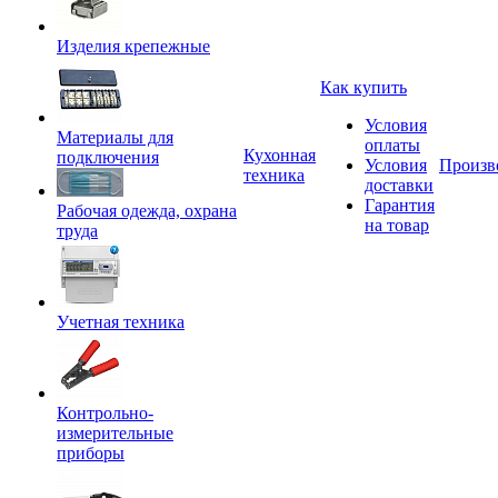
Изделия крепежные
Как купить
Условия
Материалы для
оплаты
Кухонная
подключения
Условия
Произв
техника
доставки
Гарантия
Рабочая одежда, охрана
на товар
труда
Учетная техника
Контрольно-
измерительные
приборы