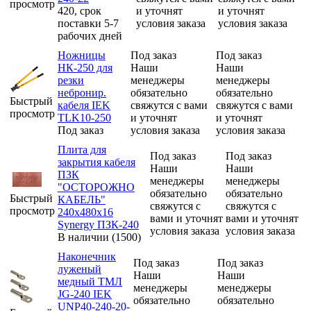
просмотр
420, срок
и уточнят
и уточнят
поставки 5-7
условия заказа
условия заказа
рабочих дней
Ножницы
Под заказ
Под заказ
НК-250 для
Наши
Наши
резки
менеджеры
менеджеры
небронир.
обязательно
обязательно
Быстрый
кабеля IEK
свяжутся с вами
свяжутся с вами
просмотр
TLK10-250
и уточнят
и уточнят
Под заказ
условия заказа
условия заказа
Плита для
Под заказ
Под заказ
закрытия кабеля
Наши
Наши
ПЗК
менеджеры
менеджеры
"ОСТОРОЖНО
обязательно
обязательно
Быстрый
КАБЕЛЬ"
свяжутся с
свяжутся с
просмотр
240х480х16
вами и уточнят
вами и уточнят
Synergy ПЗК-240
условия заказа
условия заказа
В наличии (1500)
Наконечник
Под заказ
Под заказ
луженый
Наши
Наши
медный ТМЛ
менеджеры
менеджеры
JG-240 IEK
обязательно
обязательно
UNP40-240-20-