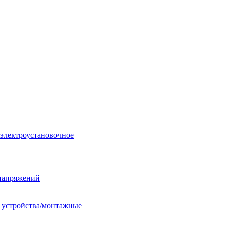
 электроустановочное
енапряжений
е устройства/монтажные