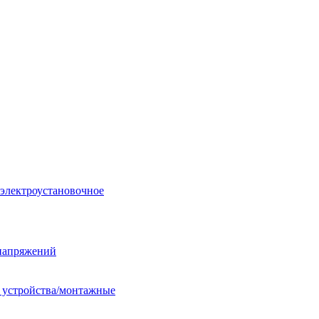
 электроустановочное
енапряжений
е устройства/монтажные