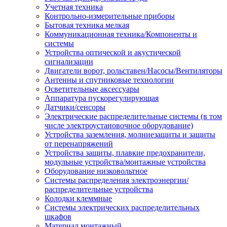
Учетная техника
Контрольно-измерительные приборы
Бытовая техника мелкая
Коммуникационная техника/Компоненты и
системы
Устройства оптической и акустической
сигнализации
Двигатели ворот, рольставен/Насосы/Вентиляторы
Антенны и спутниковые технологии
Осветительные аксессуары
Аппаратура пускорегулирующая
Датчики/сенсоры
Электрические распределительные системы (в том
числе электроустановочное оборудование)
Устройства заземления, молниезащиты и защиты
от перенапряжений
Устройства защиты, плавкие предохранители,
модульные устройства/монтажные устройства
Оборудование низковольтное
Системы распределения электроэнергии/
распределительные устройства
Колодки клеммные
Системы электрических распределительных
шкафов
Материал монтажный