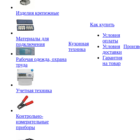
Изделия крепежные
Как купить
Условия
Материалы для
оплаты
Кухонная
подключения
Условия
Произв
техника
доставки
Гарантия
Рабочая одежда, охрана
на товар
труда
Учетная техника
Контрольно-
измерительные
приборы