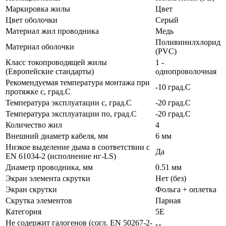
Маркировка жилы
Цвет
Цвет оболочки
Серый
Материал жил проводника
Медь
Поливинилхлорид
Материал оболочки
(PVC)
Класс токопроводящей жилы
1 -
(Европейские стандарты)
однопроволочная
Рекомендуемая температура монтажа при
-10 град.C
протяжке с, град.C
Температура эксплуатации с, град.C
-20 град.C
Температура эксплуатации по, град.C
-20 град.C
Количество жил
4
Внешний диаметр кабеля, мм
6 мм
Низкое выделение дыма в соответствии с
Да
EN 61034-2 (исполнение нг-LS)
Диаметр проводника, мм
0.51 мм
Экран элемента скрутки
Нет (без)
Экран скрутки
Фольга + оплетка
Скрутка элементов
Парная
Категория
5E
Не содержит галогенов (согл. EN 50267-2-