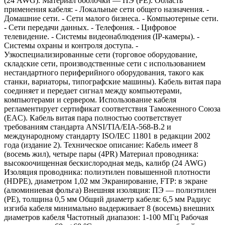
(24 AWG). Материал оболочки — ПЭ (PE). Область
применения кабеля: - Локальные сети общего назначения. -
Домашние сети. - Сети малого бизнеса. - Компьютерные сети.
- Сети передачи данных. - Телефония. - Цифровое
телевидение. - Системы видеонаблюдения (IP-камеры). -
Системы охраны и контроля доступа. -
Узкоспециализированные сети (торговое оборудование,
складские сети, производственные сети с использованием
нестандартного периферийного оборудования, такого как
станки, вариаторы, типографские машины). Кабель витая пара
соединяет и передает сигнал между компьютерами,
компьютерами и сервером. Использование кабеля
регламентирует сертификат соответствия Таможенного Союза
(EAC). Кабель витая пара полностью соответствует
требованиям стандарта ANSI/TIA/EIA-568-B.2 и
международному стандарту ISO/IEC 11801 в редакции 2002
года (издание 2). Техническое описание: Кабель имеет 8
(восемь жил), четыре пары (4PR) Материал проводника:
высокоочищенная бескислородная медь, калибр (24 AWG)
Изоляция проводника: полиэтилен повышенной плотности
(HDPE), диаметром 1,02 мм Экранирование, FTP: в экране
(алюминиевая фольга) Внешняя изоляция: ПЭ — полиэтилен
(PE), толщина 0,5 мм Общий диаметр кабеля: 6,5 мм Радиус
изгиба кабеля минимально выдерживает 8 (восемь) внешних
диаметров кабеля Частотный диапазон: 1-100 МГц Рабочая