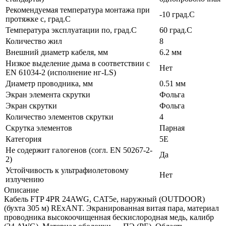
Рекомендуемая температура монтажа при
-10 град.C
протяжке с, град.C
Температура эксплуатации по, град.C
60 град.C
Количество жил
8
Внешний диаметр кабеля, мм
6.2 мм
Низкое выделение дыма в соответствии с
Нет
EN 61034-2 (исполнение нг-LS)
Диаметр проводника, мм
0.51 мм
Экран элемента скрутки
Фольга
Экран скрутки
Фольга
Количество элементов скрутки
4
Скрутка элементов
Парная
Категория
5E
Не содержит галогенов (согл. EN 50267-2-
Да
2)
Устойчивость к ультрафиолетовому
Нет
излучению
Описание
Кабель FTP 4PR 24AWG, CAT5e, наружный (OUTDOOR)
(бухта 305 м) REхANT. Экранированная витая пара, материал
проводника высокоочищенная бескислородная медь, калибр