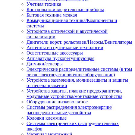
Учетная техника
Контрольно-измерительные приборы
Бытовая техника мелкая
Коммуникационная техника/Компоненты и
системы
Устройства оптической и акустической
сигнализации
Двигатели ворот, рольставен/Насосы/Вентиляторы
Антенны и спутниковые технологии
Осветительные аксессуары
Аппаратура пускорегулирующая
Датчики/сенсоры
Электрические распределительные системы (в том
числе электроустановочное оборудование)
Устройства заземления, молниезащиты и защиты
от перенапряжений
Устройства защиты, плавкие предохранители,
модульные устройства/монтажные устройства
Оборудование низковольтное
Системы распределения электроэнергии/
распределительные устройства
Колодки клеммные
Системы электрических распределительных
шкафов
Материал монтажный