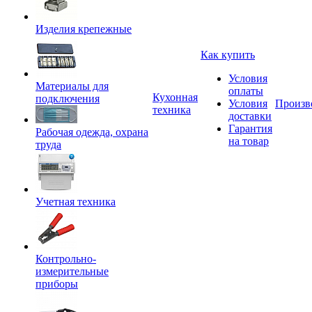
Изделия крепежные
Как купить
Условия
Материалы для
оплаты
Кухонная
подключения
Условия
Произв
техника
доставки
Гарантия
Рабочая одежда, охрана
на товар
труда
Учетная техника
Контрольно-
измерительные
приборы