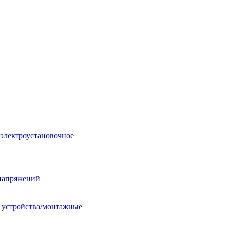
 электроустановочное
енапряжений
е устройства/монтажные