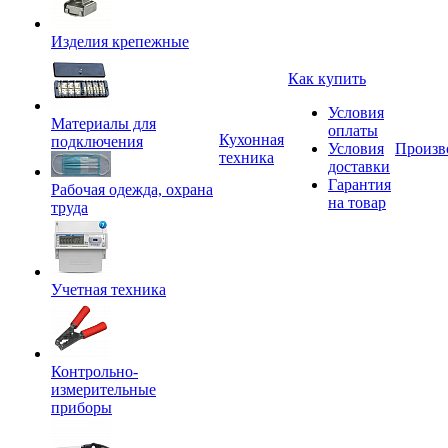
Изделия крепежные
Как купить
Условия
Материалы для
оплаты
Кухонная
подключения
Условия
Произв
техника
доставки
Гарантия
Рабочая одежда, охрана
на товар
труда
Учетная техника
Контрольно-
измерительные
приборы