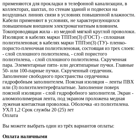
применяются для прокладки в телефонной канализации, в
коллекторах, шахтах, по стенам зданий и подвески на
воздушных линиях связи в условиях повышенной влажности.
Кабели применяют в условиях, не характеризующихся
повышенным внешним электромагнитным влиянием.
Токопроводящая жила - из медной мягкой круглой проволоки.
Изоляция: в кабелях марки ТППэп(З) (ГОСТ) - сплошная
полиэтиленовая; в кабелях марки ТППэп(З) (ТУ)- пленко-
пористо-пленочная полиэтиленовая, состоящая из трех слоев:
- слой сплошного полиэтилена, - слой пористого
полиэтилена, - слой сплошного полиэтилена. Скрученная
пара. Элементарные пяти- или десятипарные пучки. Главные
50- или 100-парные пучки. Скрученный сердечник.
Заполнение свободного пространства сердечника
гидрофобным заполнителем. Поясная изоляция – ленты ПВХ
или (З) полиэтилентерефталатные. Заполнение поверх
поясной изоляции - слой гидрофобного заполнителя. Экран -
алюмополимерная лента, под экраном проложена медная
луженая контактная проволока. Оболочка -из полиэтилена.
УХЛ 1,2 Срок службы 20 (25) лет
Оплата
Вы можете выбрать один из трёх вариантов оплаты:
Оплата наличными