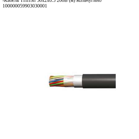
-
Кабель ТППэп 50х2х0.5 200В (м) Кольчугино
100000059903030001