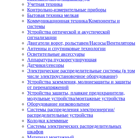
Учетная техника
Контрольно-измерительные приборы
Бытовая техника мелкая
Коммуникационная техника/Компоненты и
системы
Устройства оптической и акустической
сигнализации
Двигатели ворот, рольставен/Насосы/Вентиляторы
Антенны и спутниковые технологии
Осветительные аксессуары
Аппаратура пускорегулирующая
Датчики/сенсоры
Электрические распределительные системы (в том
числе электроустановочное оборудование)
Устройства заземления, молниезащиты и защиты
от перенапряжений
Устройства защиты, плавкие предохранители,
модульные устройства/монтажные устройства
Оборудование низковольтное
Системы распределения электроэнергии/
распределительные устройства
Колодки клеммные
Системы электрических распределительных
шкафов
Материал монтажный